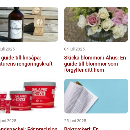
juli 2025
04 juli 2025
 guide till linsåpa:
Skicka blommor i Åhus: En
turens rengöringskraft
guide till blommor som
förgyller ditt hem
juni 2025
25 juni 2025
ndspackel: För precision
Boktryckeri: En