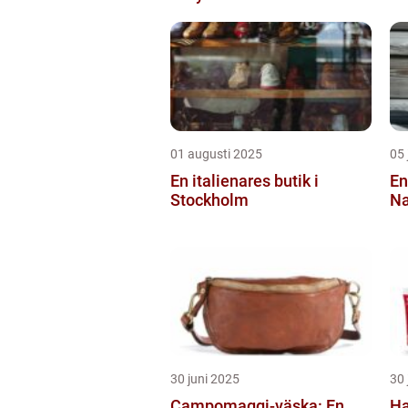
01 augusti 2025
05 
En italienares butik i
En
Stockholm
Na
30 juni 2025
30 
Campomaggi-väska: En
Ha