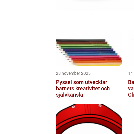
28 november 2025
14
Pyssel som utvecklar
Ba
barnets kreativitet och
va
självkänsla
Cl