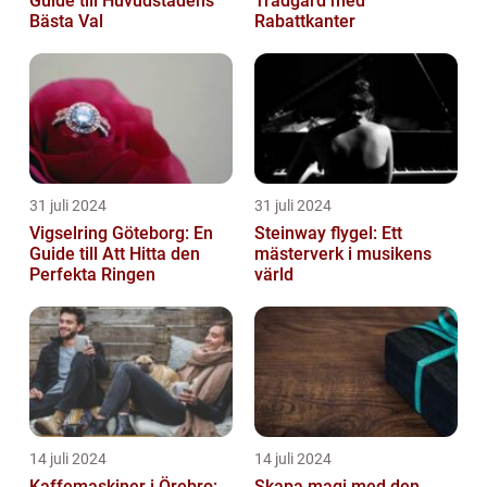
Guide till Huvudstadens
Trädgård med
Bästa Val
Rabattkanter
31 juli 2024
31 juli 2024
Vigselring Göteborg: En
Steinway flygel: Ett
Guide till Att Hitta den
mästerverk i musikens
Perfekta Ringen
värld
14 juli 2024
14 juli 2024
Kaffemaskiner i Örebro:
Skapa magi med den