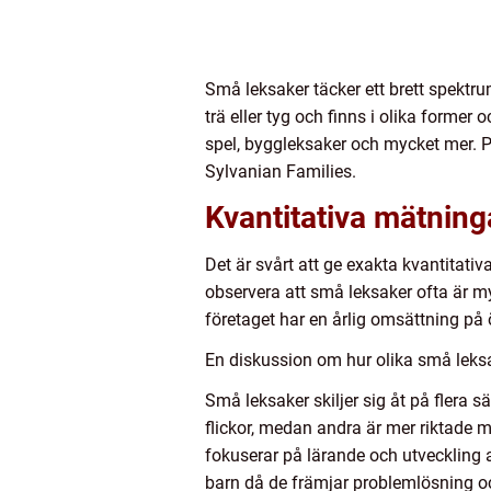
Små leksaker täcker ett brett spektru
trä eller tyg och finns i olika former
spel, byggleksaker och mycket mer. P
Sylvanian Families.
Kvantitativa mätnin
Det är svårt att ge exakta kvantitat
observera att små leksaker ofta är m
företaget har en årlig omsättning på 
En diskussion om hur olika små leksak
Små leksaker skiljer sig åt på flera 
flickor, medan andra är mer riktade m
fokuserar på lärande och utveckling 
barn då de främjar problemlösning oc