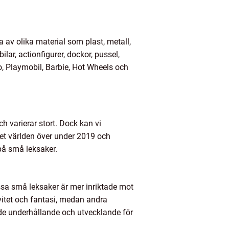
 av olika material som plast, metall,
lar, actionfigurer, dockor, pussel,
, Playmobil, Barbie, Hot Wheels och
 varierar stort. Dock kan vi
set världen över under 2019 och
 på små leksaker.
issa små leksaker är mer inriktade mot
ivitet och fantasi, medan andra
de underhållande och utvecklande för