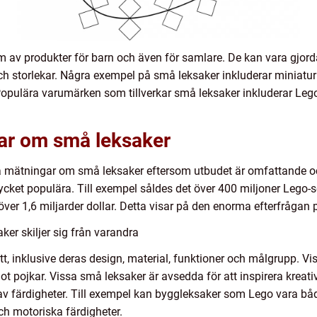
m av produkter för barn och även för samlare. De kan vara gjorda
 och storlekar. Några exempel på små leksaker inkluderar miniaturbi
opulära varumärken som tillverkar små leksaker inkluderar Lego
gar om små leksaker
iva mätningar om små leksaker eftersom utbudet är omfattande och
ycket populära. Till exempel såldes det över 400 miljoner Lego-
över 1,6 miljarder dollar. Detta visar på den enorma efterfrågan
er skiljer sig från varandra
sätt, inklusive deras design, material, funktioner och målgrupp. V
ot pojkar. Vissa små leksaker är avsedda för att inspirera kreat
av färdigheter. Till exempel kan byggleksaker som Lego vara bå
h motoriska färdigheter.