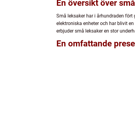
En översikt över små
Små leksaker har i århundraden fört g
elektroniska enheter och har blivit e
erbjuder små leksaker en stor underhål
En omfattande prese