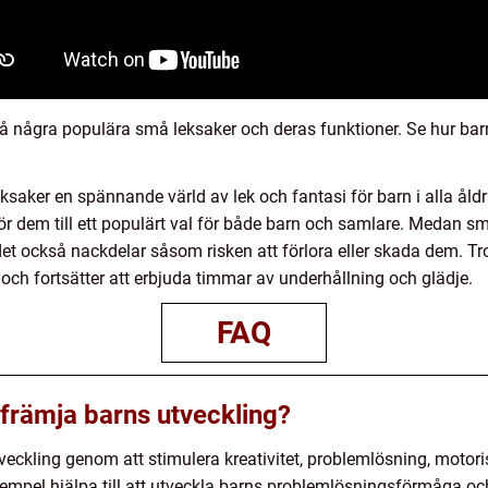
på några populära små leksaker och deras funktioner. Se hur barn
aker en spännande värld av lek och fantasi för barn i alla åld
gör dem till ett populärt val för både barn och samlare. Medan s
det också nackdelar såsom risken att förlora eller skada dem. Tro
t, och fortsätter att erbjuda timmar av underhållning och glädje.
FAQ
främja barns utveckling?
eckling genom att stimulera kreativitet, problemlösning, motoris
empel hjälpa till att utveckla barns problemlösningsförmåga oc