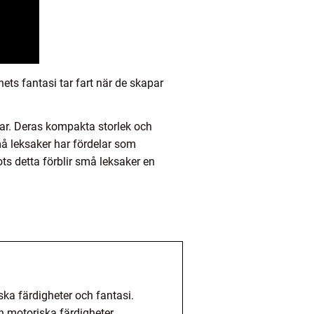
ets fantasi tar fart när de skapar
rar. Deras kompakta storlek och
må leksaker har fördelar som
ts detta förblir små leksaker en
ka färdigheter och fantasi.
h motoriska färdigheter.