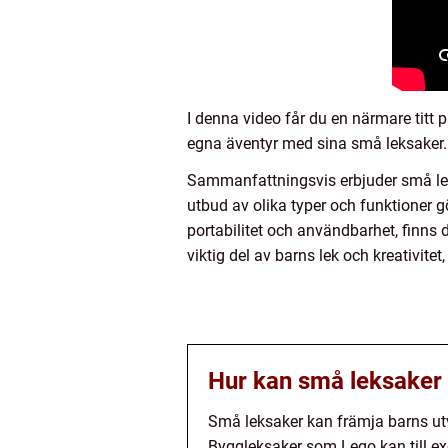
I denna video får du en närmare titt 
egna äventyr med sina små leksaker.
Sammanfattningsvis erbjuder små leks
utbud av olika typer och funktioner 
portabilitet och användbarhet, finns 
viktig del av barns lek och kreativite
Hur kan små leksaker 
Små leksaker kan främja barns utv
Byggleksaker som Lego kan till ex