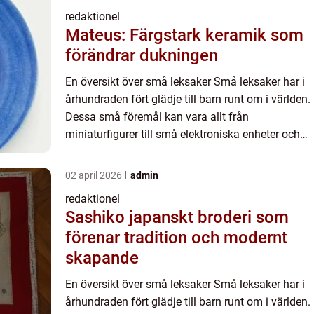
redaktionel
Mateus: Färgstark keramik som
förändrar dukningen
En översikt över små leksaker Små leksaker har i
århundraden fört glädje till barn runt om i världen.
Dessa små föremål kan vara allt från
miniaturfigurer till små elektroniska enheter och
har blivit en viktig del av barns lek och
fantasivärldar. Med...
02 april 2026
admin
redaktionel
Sashiko japanskt broderi som
förenar tradition och modernt
skapande
En översikt över små leksaker Små leksaker har i
århundraden fört glädje till barn runt om i världen.