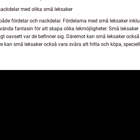
nackdelar med olika små leksaker
 både fördelar och nackdelar. Fördelarna med små leksaker inklud
ända fantasin för att skapa olika lekmöjligheter. Små leksaker 
igt oavsett var de befinner sig. Däremot kan små leksaker också v
e kan små leksaker också vara svåra att hitta och köpa, speciell