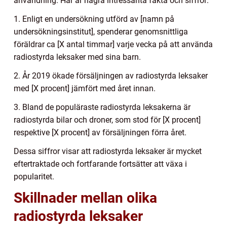
användning. Här är några intressanta fakta och siffror:
1. Enligt en undersökning utförd av [namn på
undersökningsinstitut], spenderar genomsnittliga
föräldrar ca [X antal timmar] varje vecka på att använda
radiostyrda leksaker med sina barn.
2. År 2019 ökade försäljningen av radiostyrda leksaker
med [X procent] jämfört med året innan.
3. Bland de populäraste radiostyrda leksakerna är
radiostyrda bilar och droner, som stod för [X procent]
respektive [X procent] av försäljningen förra året.
Dessa siffror visar att radiostyrda leksaker är mycket
eftertraktade och fortfarande fortsätter att växa i
popularitet.
Skillnader mellan olika
radiostyrda leksaker