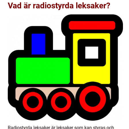
Vad är radiostyrda leksaker?
Radiostyrda leksaker är leksaker som kan styras och