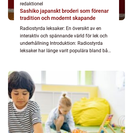
redaktionel
Sashiko japanskt broderi som förenar
tradition och modernt skapande
Radiostyrda leksaker: En översikt av en
interaktiv och spännande värld för lek och
underhållning Introduktion: Radiostyrda
leksaker har länge varit populära bland både
barn och vuxna. Dessa leksaker ger
möjlighet till interaktiv lek och
underhållning...