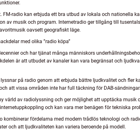
unktioner.
t. FM-radio kan erbjuda ett bra utbud av lokala och nationella 
ion av musik och program. Internetradio ger tillgång till tusental
favoritmusik oavsett geografiskt läge.
nackdelar med olika ”radio köpa”
 decennier och har tjänat många människors underhållningsbehov
 Nackdelen är att utbudet av kanaler kan vara begränsat och ljudkv
 lyssnar på radio genom att erbjuda bättre ljudkvalitet och fler k
och att vissa områden inte har full täckning för DAB-sändningar
 ny värld av radiolyssning och ger möjlighet att upptäcka musik 
l internetuppkoppling och kan vara mer benägen för tekniska prob
o kombinerar fördelarna med modern trådlös teknologi och radio
ter och att ljudkvaliteten kan variera beroende på modell.