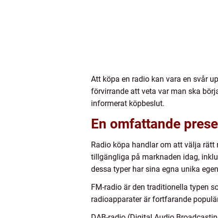
Att köpa en radio kan vara en svår u
förvirrande att veta var man ska börja
informerat köpbeslut.
En omfattande presen
Radio köpa handlar om att välja rätt
tillgängliga på marknaden idag, inkl
dessa typer har sina egna unika egen
FM-radio är den traditionella typen 
radioapparater är fortfarande populär
DAB-radio (Digital Audio Broadcastin