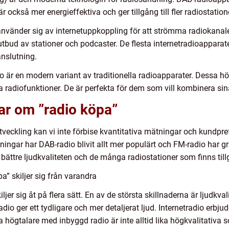
 också mer energieffektiva och ger tillgång till fler radiostation
använder sig av internetuppkoppling för att strömma radiokanale
t utbud av stationer och podcaster. De flesta internetradioappar
anslutning.
 är en modern variant av traditionella radioapparater. Dessa hö
a radiofunktioner. De är perfekta för dem som vill kombinera si
ar om ”radio köpa”
 utveckling kan vi inte förbise kvantitativa mätningar och kundpre
ningar har DAB-radio blivit allt mer populärt och FM-radio har gr
 bättre ljudkvaliteten och de många radiostationer som finns til
a” skiljer sig från varandra
ljer sig åt på flera sätt. En av de största skillnaderna är ljudkva
dio ger ett tydligare och mer detaljerat ljud. Internetradio erbj
a högtalare med inbyggd radio är inte alltid lika högkvalitativa 