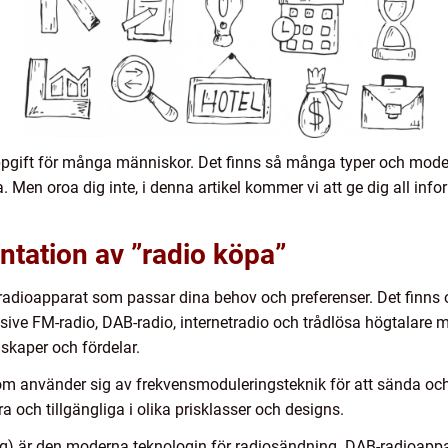
ppgift för många människor. Det finns så många typer och modell
. Men oroa dig inte, i denna artikel kommer vi att ge dig all info
tation av ”radio köpa”
 radioapparat som passar dina behov och preferenser. Det finns o
usive FM-radio, DAB-radio, internetradio och trådlösa högtalare 
skaper och fördelar.
som använder sig av frekvensmoduleringsteknik för att sända oc
a och tillgängliga i olika prisklasser och designs.
g) är den moderna teknologin för radiosändning. DAB-radioappara