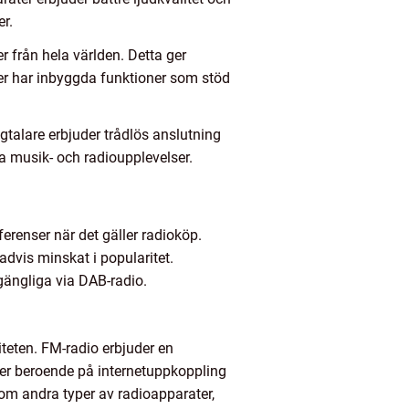
er.
r från hela världen. Detta ger
ater har inbyggda funktioner som stöd
gtalare erbjuder trådlös anslutning
na musik- och radioupplevelser.
ferenser när det gäller radioköp.
advis minskat i popularitet.
lgängliga via DAB-radio.
liteten. FM-radio erbjuder en
uder beroende på internetuppkoppling
som andra typer av radioapparater,