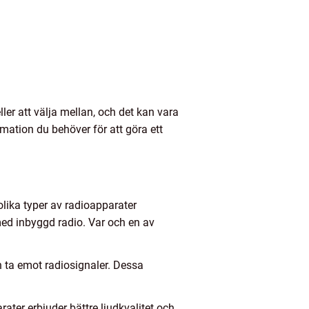
er att välja mellan, och det kan vara
rmation du behöver för att göra ett
lika typer av radioapparater
med inbyggd radio. Var och en av
h ta emot radiosignaler. Dessa
ter erbjuder bättre ljudkvalitet och