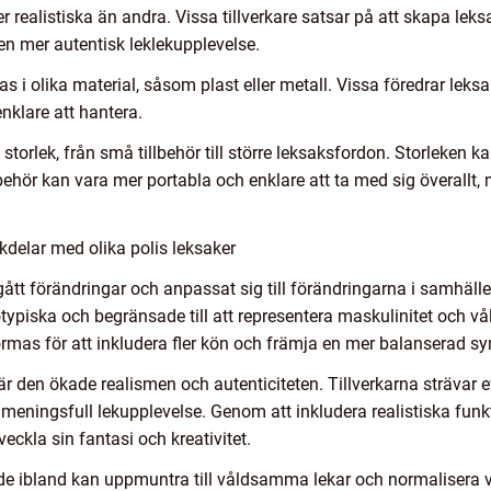
er realistiska än andra. Vissa tillverkare satsar på att skapa le
 en mer autentisk leklekupplevelse.
rkas i olika material, såsom plast eller metall. Vissa föredrar lek
enklare att hantera.
i storlek, från små tillbehör till större leksaksfordon. Storleken 
behör kan vara mer portabla och enklare att ta med sig överallt,
delar med olika polis leksaker
tt förändringar och anpassat sig till förändringarna i samhället
typiska och begränsade till att representera maskulinitet och våld
rmas för att inkludera fler kön och främja en mer balanserad syn
r den ökade realismen och autenticiteten. Tillverkarna strävar e
meningsfull lekupplevelse. Genom att inkludera realistiska funkt
veckla sin fantasi och kreativitet.
 de ibland kan uppmuntra till våldsamma lekar och normalisera vå