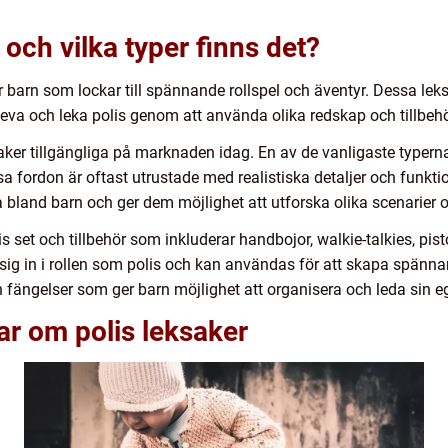
 och vilka typer finns det?
r barn som lockar till spännande rollspel och äventyr. Dessa lek
pleva och leka polis genom att använda olika redskap och tillbehö
ksaker tillgängliga på marknaden idag. En av de vanligaste typerna
a fordon är oftast utrustade med realistiska detaljer och funktio
a bland barn och ger dem möjlighet att utforska olika scenarier
s set och tillbehör som inkluderar handbojor, walkie-talkies, pist
a sig in i rollen som polis och kan användas för att skapa spännan
h fängelser som ger barn möjlighet att organisera och leda sin 
ar om polis leksaker