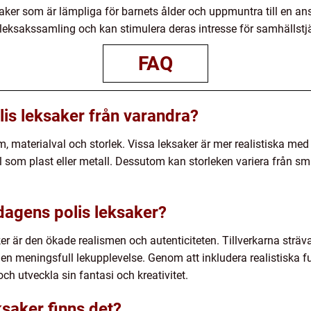
leksaker som är lämpliga för barnets ålder och uppmuntra till en an
ets leksakssamling och kan stimulera deras intresse för samhällstj
FAQ
olis leksaker från varandra?
lism, materialval och storlek. Vissa leksaker är mer realistiska m
al som plast eller metall. Dessutom kan storleken variera från små 
dagens polis leksaker?
r är den ökade realismen och autenticiteten. Tillverkarna sträva
en meningsfull lekupplevelse. Genom att inkludera realistiska fu
och utveckla sin fantasi och kreativitet.
ksaker finns det?