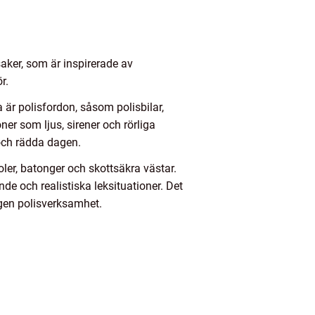
saker, som är inspirerade av
r.
 är polisfordon, såsom polisbilar,
ner som ljus, sirener och rörliga
 och rädda dagen.
oler, batonger och skottsäkra västar.
de och realistiska leksituationer. Det
egen polisverksamhet.