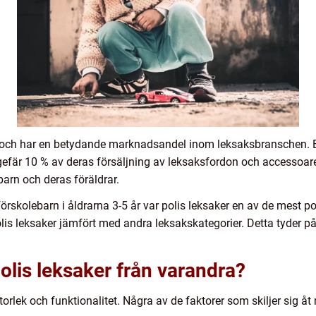
i och har en betydande marknadsandel inom leksaksbranschen. Enl
gefär 10 % av deras försäljning av leksaksfordon och accessoarer
barn och deras föräldrar.
örskolebarn i åldrarna 3-5 år var polis leksaker en av de mest p
lis leksaker jämfört med andra leksakskategorier. Detta tyder p
 polis leksaker från varandra?
torlek och funktionalitet. Några av de faktorer som skiljer sig åt