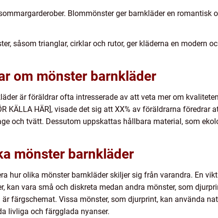
h sommargarderober. Blommönster ger barnkläder en romantisk oc
r, såsom trianglar, cirklar och rutor, ger kläderna en modern oc
gar om mönster barnkläder
läder är föräldrar ofta intresserade av att veta mer om kvalitete
ÖR KÄLLA HÄR], visade det sig att XX% av föräldrarna föredrar 
tage och tvätt. Dessutom uppskattas hållbara material, som ekolo
ika mönster barnkläder
a hur olika mönster barnkläder skiljer sig från varandra. En vikt
er, kan vara små och diskreta medan andra mönster, som djurpri
d är färgschemat. Vissa mönster, som djurprint, kan använda na
a livliga och färgglada nyanser.