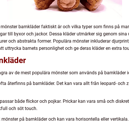
d mönster barnkläder faktiskt är och vilka typer som finns på m
ingar till byxor och jackor. Dessa kläder utmärker sig genom sina
urer och abstrakta former. Populära mönster inkluderar djurprint
tt uttrycka barnets personlighet och ge deras kläder en extra tou
nkläder
 några av de mest populära mönster som används på barnkläder i
ofta återfinns på barnkläder. Det kan vara allt från leopard- och z
 passar både flickor och pojkar. Prickar kan vara små och diskret
kfull och söt touch.
t mönster på barnkläder och kan vara horisontella eller vertikal