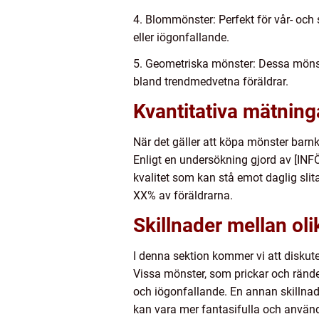
4. Blommönster: Perfekt för vår- oc
eller iögonfallande.
5. Geometriska mönster: Dessa mönste
bland trendmedvetna föräldrar.
Kvantitativa mätnin
När det gäller att köpa mönster barnk
Enligt en undersökning gjord av [INF
kvalitet som kan stå emot daglig sli
XX% av föräldrarna.
Skillnader mellan ol
I denna sektion kommer vi att diskuter
Vissa mönster, som prickar och ränd
och iögonfallande. En annan skillna
kan vara mer fantasifulla och använd