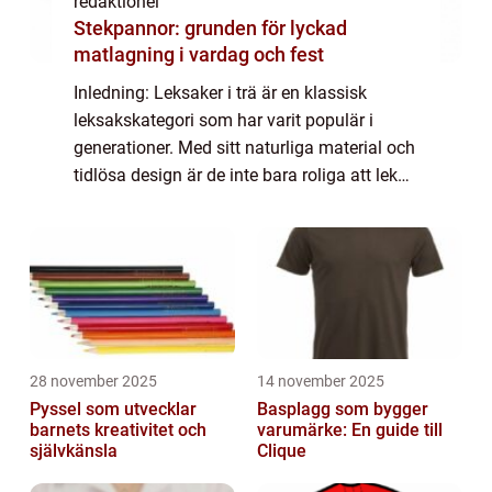
redaktionel
Stekpannor: grunden för lyckad
matlagning i vardag och fest
Inledning: Leksaker i trä är en klassisk
leksakskategori som har varit populär i
generationer. Med sitt naturliga material och
tidlösa design är de inte bara roliga att leka
med, utan också hållbara och säkra för barn
i olika åldrar. I denna artikel ...
28 november 2025
14 november 2025
Pyssel som utvecklar
Basplagg som bygger
barnets kreativitet och
varumärke: En guide till
självkänsla
Clique