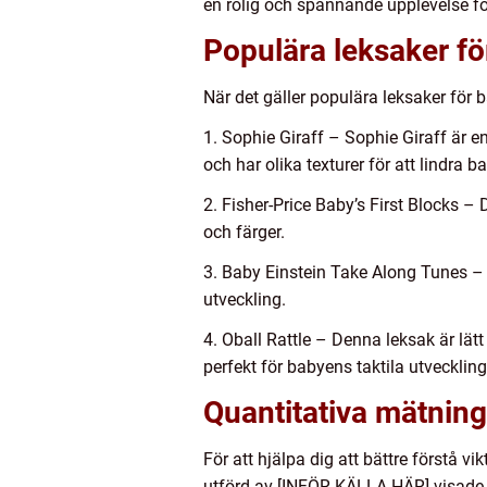
en rolig och spännande upplevelse för
Populära leksaker fö
När det gäller populära leksaker för 
1. Sophie Giraff – Sophie Giraff är 
och har olika texturer för att lindra
2. Fisher-Price Baby’s First Blocks –
och färger.
3. Baby Einstein Take Along Tunes – 
utveckling.
4. Oball Rattle – Denna leksak är lät
perfekt för babyens taktila utvecklin
Quantitativa mätning
För att hjälpa dig att bättre förstå v
utförd av [INFÖR KÄLLA HÄR] visade de