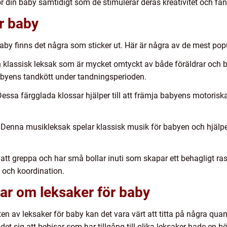
 din baby samtidigt som de stimulerar deras kreativitet och fan
r baby
baby finns det några som sticker ut. Här är några av de mest pop
en klassisk leksak som är mycket omtyckt av både föräldrar och 
 babyens tandkött under tandningsperioden.
 Dessa färgglada klossar hjälper till att främja babyens motoris
Denna musikleksak spelar klassisk musik för babyen och hjälper 
t att greppa och har små bollar inuti som skapar ett behagligt ra
g och koordination.
ar om leksaker för baby
ikten av leksaker för baby kan det vara värt att titta på några qua
t sig att bebisar som har tillgång till olika leksaker hade en 