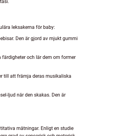
tasi.
ulära leksakerna för baby:
bebisar. Den är gjord av mjukt gummi
ka färdigheter och lär dem om former
till att främja deras musikaliska
ssel-ljud när den skakas. Den är
ntitativa mätningar. Enligt en studie
högre grad av sensorisk och motorisk