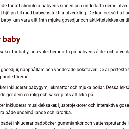
ade för att stimulera babyens sinnen och underlätta deras utvec
t hjälpa till med babyens taktila utveckling. De kan också ha ljud 
baby kan vara allt från mjuka gosedjur och aktivitetsleksaker ti
r baby
ksaker för baby, och valet beror ofta på babyens ålder och utvec
 gosedjur, napphållare och vadderade bokstäver. De är perfekta 
pande föremål.
saker inkluderar babygym, lekmattor och mjuka bollar. Dessa leksa
e ger dem en rolig och säker plats att leka på.
er inkluderar musikleksaker, ljusprojektorer och interaktiva gose
ra både underhållande och lärorika.
r badet inkluderar badböcker, gummiankor och vattensprutande le