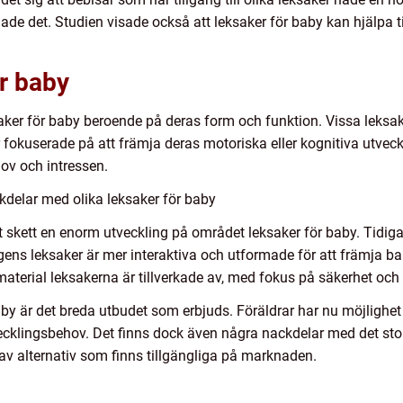
de det. Studien visade också att leksaker för baby kan hjälpa til
ör baby
saker för baby beroende på deras form och funktion. Vissa leksak
kuserade på att främja deras motoriska eller kognitiva utvecklin
ov och intressen.
kdelar med olika leksaker för baby
 skett en enorm utveckling på området leksaker för baby. Tidiga
s leksaker är mer interaktiva och utformade för att främja bar
material leksakerna är tillverkade av, med fokus på säkerhet och 
by är det breda utbudet som erbjuds. Föräldrar har nu möjlighet 
ecklingsbehov. Det finns dock även några nackdelar med det stor
d av alternativ som finns tillgängliga på marknaden.