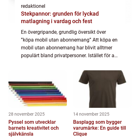
redaktionel
Stekpannor: grunden för lyckad
matlagning i vardag och fest
En övergripande, grundlig översikt över
”köpa mobil utan abonnemang” Att köpa en
mobil utan abonnemang har blivit alltmer
populärt bland privatpersoner. Istället för att
binda sig till ett abonnemang hos en
teleoperatör väljer många nu at...
28 november 2025
14 november 2025
Pyssel som utvecklar
Basplagg som bygger
barnets kreativitet och
varumärke: En guide till
självkänsla
Clique