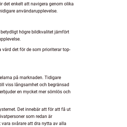
r det enkelt att navigera genom olika
midigare användarupplevelse.
etydligt högre bildkvalitet jämfört
upplevelse.
värd det för de som prioriterar top-
spelarna på marknaden. Tidigare
 till viss långsamhet och begränsad
h erbjuder en mycket mer sömlös och
stemet. Det innebär att för att få ut
rivatpersoner som redan är
vara svårare att dra nytta av alla