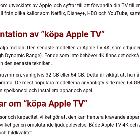
om utvecklats av Apple, och syftar till att förvandla din TV till
l från olika källor som Netflix, Disney+, HBO och YouTube, samt 
ntation av ”köpa Apple TV”
 välja mellan. Den senaste modellen är Apple TV 4K, som erbjuder 
h Dynamic Range). För de som inte behöver 4K finns det också 
an den senaste tekniken.
utrymmen, vanligtvis 32 GB eller 64 GB. Detta är viktigt att ha 
trömma. De mest populära modellerna är vanligtvis de med 64 GB 
spelkonsol och installera appar och spel.
gar om ”köpa Apple TV”
r och kapacitet, vilket gör att den kan hantera krävande appar
 vilket ger en omslutande ljudupplevelse. Både Apple TV 4K och 
ch bildkvalitet.