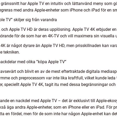
 gränssnitt har Apple TV en intuitiv och lättanvänd meny som gö
tegreras med andra Apple-enheter som iPhone och iPad för en s
e TV” skiljer sig från varandra
K och Apple TV HD är deras upplösning. Apple TV 4K erbjuder en b
örande för de som har en 4K-TV och vill maximera sin visuella 
 4K är något dyrare än Apple TV HD, men prisskillnaden kan vara 
te tekniken.
nackdelar med olika ”köpa Apple TV”
avsevärt och blivit en av de mest eftertraktade digitala media
mme och preprocessorn var inte lika kraftfull, vilket kunde leda
r, speciellt Apple TV 4K, tagit itu med dessa begränsningar oc
rande en nackdel med Apple TV – det är exklusivt till Apple-ekosy
så äga andra Apple-enheter, som en iPhone eller en iPad. För p
etta en fördel, men för de som inte har någon Apple-enhet kan det 