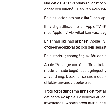
När det gäller användarvänlighet och
appar och innehåll. Den kan även in
En diskussion om hur olika ”köpa Appl
En viktig skillnad mellan Apple TV 4
med Apple TV HD, vilket kan vara avg
En annan skillnad är priset. Apple TV
of-the-line-bildkvalitet och den senas
En historisk genomgång av för- och 
Apple TV har genom åren förbättrats 
modeller hade begränsat lagringsutry
användning. Dock har senare modelle
effektiv användarupplevelse.
Trots förbättringarna finns det fortfa
det bästa av Apple TV behöver du ock
investerade i Apples produkter blir d