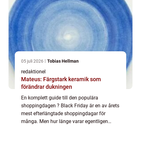
05 juli 2026
Tobias Hellman
redaktionel
Mateus: Färgstark keramik som
förändrar dukningen
En komplett guide till den populära
shoppingdagen ? Black Friday är en av årets
mest efterlängtade shoppingdagar för
många. Men hur länge varar egentligen
denna händelse? I denna artikel kommer vi
att utforska allt du behöver veta om hur