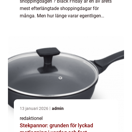
shoppingdagen ? Black Friday är en av årets
mest efterlängtade shoppingdagar för
många. Men hur länge varar egentligen
denna händelse? I denna artikel kommer vi
att utforska allt du behöver veta om hur
länge Black ...
13 januari 2026
admin
redaktionel
Stekpannor: grunden för lyckad