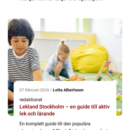
denna händelse? I denna artikel kommer vi
att utforska allt du behöver veta om hur
länge Black ...
07 februari 2026
Lotta Albertsson
redaktionel
Lekland Stockholm – en guide till aktiv
lek och lärande
En komplett guide till den populära