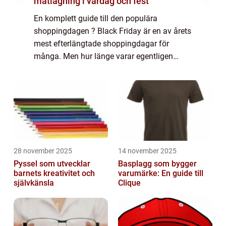
matlagning i vardag och fest
En komplett guide till den populära
shoppingdagen ? Black Friday är en av årets
mest efterlängtade shoppingdagar för
många. Men hur länge varar egentligen
denna händelse? I denna artikel kommer vi
att utforska allt du behöver veta om hur
länge Black ...
28 november 2025
14 november 2025
Pyssel som utvecklar
Basplagg som bygger
barnets kreativitet och
varumärke: En guide till
självkänsla
Clique