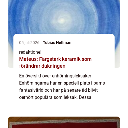
05 juli 2026
Tobias Hellman
redaktionel
Mateus: Färgstark keramik som
förändrar dukningen
En översikt över enhörningsleksaker
Enhörningarna har en speciell plats i barns
fantasivärld och har på senare tid blivit
oerhört populära som leksak. Dessa
magiska varelser fängslar barn och vuxna
över hela världen och erbjuder en fantasifull
lekupp...