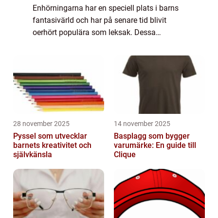
Enhörningarna har en speciell plats i barns
fantasivärld och har på senare tid blivit
oerhört populära som leksak. Dessa
magiska varelser fängslar barn och vuxna
över hela världen och erbjuder en fantasifull
lekupp...
28 november 2025
14 november 2025
Pyssel som utvecklar
Basplagg som bygger
barnets kreativitet och
varumärke: En guide till
självkänsla
Clique