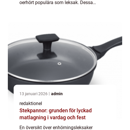
oerhört populära som leksak. Dessa
magiska varelser fängslar barn och vuxna
över hela världen och erbjuder en fantasifull
lekupp...
13 januari 2026
admin
redaktionel
Stekpannor: grunden för lyckad
matlagning i vardag och fest
En översikt över enhörningsleksaker