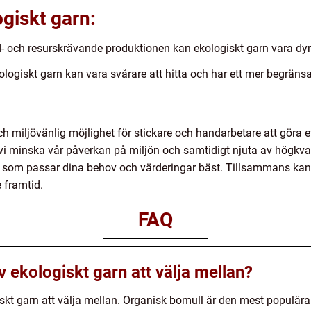
giskt garn:
d- och resurskrävande produktionen kan ekologiskt garn vara dyr
ologiskt garn kan vara svårare att hitta och har ett mer begräns
h miljövänlig möjlighet för stickare och handarbetare att göra et
vi minska vår påverkan på miljön och samtidigt njuta av högkvali
et som passar dina behov och värderingar bäst. Tillsammans kan
e framtid.
FAQ
v ekologiskt garn att välja mellan?
giskt garn att välja mellan. Organisk bomull är den mest populär