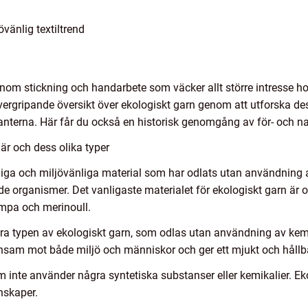
vänlig textiltrend
inom stickning och handarbete som väcker allt större intresse 
vergripande översikt över ekologiskt garn genom att utforska dess 
anterna. Här får du också en historisk genomgång av för- och n
är och dess olika typer
rliga och miljövänliga material som har odlats utan användnin
de organismer. Det vanligaste materialet för ekologiskt garn är
ampa och merinoull.
ära typen av ekologiskt garn, som odlas utan användning av 
nsam mot både miljö och människor och ger ett mjukt och hållba
om inte använder några syntetiska substanser eller kemikalier. Ek
nskaper.