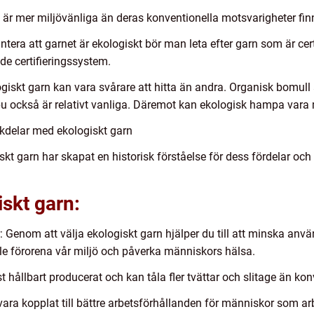
rn är mer miljövänliga än deras konventionella motsvarigheter fin
antera att garnet är ekologiskt bör man leta efter garn som är cert
de certifieringssystem.
ogiskt garn kan vara svårare att hitta än andra. Organisk bomull ä
u också är relativt vanliga. Däremot kan ekologisk hampa vara 
kdelar med ekologiskt garn
kt garn har skapat en historisk förståelse för dess fördelar och 
skt garn:
Genom att välja ekologiskt garn hjälper du till att minska anvä
 förorena vår miljö och påverka människors hälsa.
t hållbart producerat och kan tåla fler tvättar och slitage än kon
vara kopplat till bättre arbetsförhållanden för människor som a