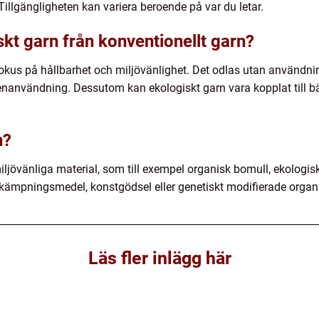
illgängligheten kan variera beroende på var du letar.
iskt garn från konventionellt garn?
kus på hållbarhet och miljövänlighet. Det odlas utan användnin
nanvändning. Dessutom kan ekologiskt garn vara kopplat till bä
n?
miljövänliga material, som till exempel organisk bomull, ekologi
kämpningsmedel, konstgödsel eller genetiskt modifierade organ
Läs fler inlägg här