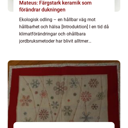
Mateus: Färgstark keramik som
förändrar dukningen
Ekologisk odling – en hållbar väg mot
hållbarhet och hälsa [Introduktion] I en tid då
klimatförändringar och ohållbara
jordbruksmetoder har blivit alltmer
bekymmersamma, har ekologisk odling
framstått som ett lockande alternativ för
både konsum...