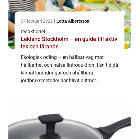
07 februari 2026
Lotta Albertsson
redaktionel
Lekland Stockholm – en guide till aktiv
lek och lärande
Ekologisk odling – en hållbar väg mot
hållbarhet och hälsa [Introduktion] I en tid då
klimatförändringar och ohållbara
jordbruksmetoder har blivit alltmer
bekymmersamma, har ekologisk odling
framstått som ett lockande alternativ för
både konsum...