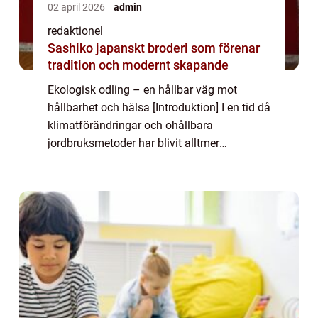
02 april 2026
admin
redaktionel
Sashiko japanskt broderi som förenar
tradition och modernt skapande
Ekologisk odling – en hållbar väg mot
hållbarhet och hälsa [Introduktion] I en tid då
klimatförändringar och ohållbara
jordbruksmetoder har blivit alltmer
bekymmersamma, har ekologisk odling
framstått som ett lockande alternativ för
både konsum...