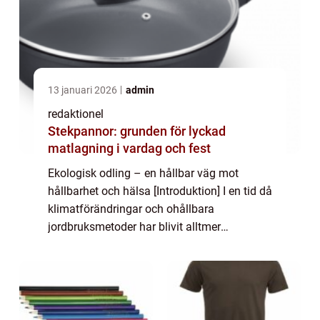
13 januari 2026
admin
redaktionel
Stekpannor: grunden för lyckad
matlagning i vardag och fest
Ekologisk odling – en hållbar väg mot
hållbarhet och hälsa [Introduktion] I en tid då
klimatförändringar och ohållbara
jordbruksmetoder har blivit alltmer
bekymmersamma, har ekologisk odling
framstått som ett lockande alternativ för
både konsum...