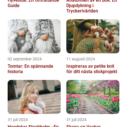
Hyvelstål: En Omfattande
Anatomien av en Bok: En
Guide
Djupdykning i
Tryckerivärlden
02 september 2024
11 augusti 2024
Tomtar: En spännande
Inspireras av petite knit
historia
för ditt nästa stickprojekt
31 juli 2024
31 juli 2024
Handskar Stockholm - En
Skapa en Vacker