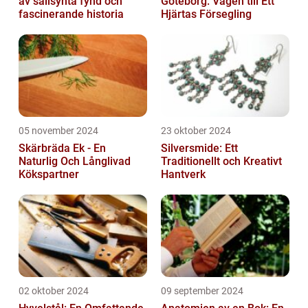
av sällsynta fynd och
Göteborg: Vägen till Ett
fascinerande historia
Hjärtas Försegling
05 november 2024
23 oktober 2024
Skärbräda Ek - En
Silversmide: Ett
Naturlig Och Långlivad
Traditionellt och Kreativt
Kökspartner
Hantverk
02 oktober 2024
09 september 2024