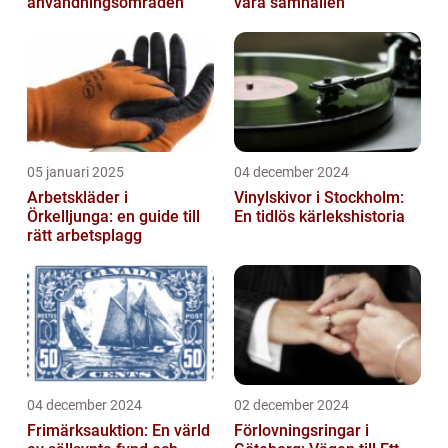
användningsområden
våra samhällen
05 januari 2025
04 december 2024
Arbetskläder i
Vinylskivor i Stockholm:
Örkelljunga: en guide till
En tidlös kärlekshistoria
rätt arbetsplagg
04 december 2024
02 december 2024
Frimärksauktion: En värld
Förlovningsringar i