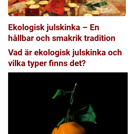
Ekologisk julskinka – En
hållbar och smakrik tradition
Vad är ekologisk julskinka och
vilka typer finns det?