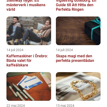
Steinway flygel: Ett
Vigselring Göteborg: En
mästerverk i musikens
Guide till Att Hitta den
värld
Perfekta Ringen
14 juli 2024
14 juli 2024
Kaffemaskiner i Örebro:
Skapa magi med den
Bästa valet för
perfekta presentlådan
kaffeälskare
22 maj 2024
15 maj 2024