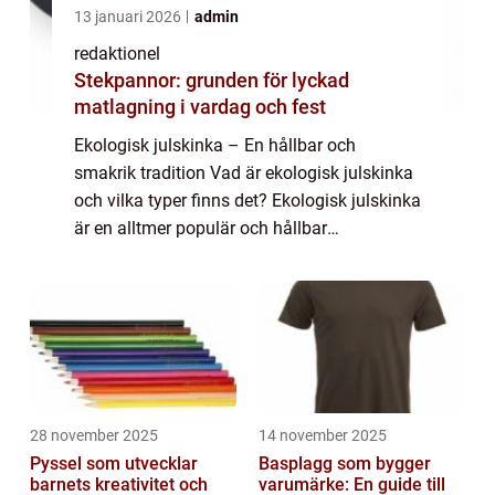
13 januari 2026
admin
redaktionel
Stekpannor: grunden för lyckad
matlagning i vardag och fest
Ekologisk julskinka – En hållbar och
smakrik tradition Vad är ekologisk julskinka
och vilka typer finns det? Ekologisk julskinka
är en alltmer populär och hållbar
juldelikatess som vinner mark hos svenska
hem under högtidssäsongen. Men vad
inne...
28 november 2025
14 november 2025
Pyssel som utvecklar
Basplagg som bygger
barnets kreativitet och
varumärke: En guide till