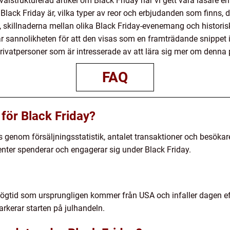
älstrukturerad artikel om Black Friday har vi gett våra läsare en
 Black Friday är, vilka typer av reor och erbjudanden som finns,
skillnaderna mellan olika Black Friday-evenemang och historis
r sannolikheten för att den visas som en framträdande snippet i e
privatpersoner som är intresserade av att lära sig mer om denna
FAQ
för Black Friday?
genom försäljningsstatistik, antalet transaktioner och besökar
nter spenderar och engagerar sig under Black Friday.
högtid som ursprungligen kommer från USA och infaller dagen eft
arkerar starten på julhandeln.