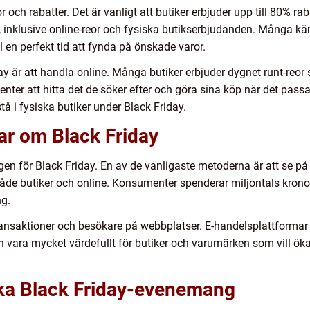
r och rabatter. Det är vanligt att butiker erbjuder upp till 80% ra
ay, inklusive online-reor och fysiska butikserbjudanden. Många k
ll en perfekt tid att fynda på önskade varor.
iday är att handla online. Många butiker erbjuder dygnet runt-reor
menter att hitta det de söker efter och göra sina köp när det p
å i fysiska butiker under Black Friday.
ar om Black Friday
gen för Black Friday. En av de vanligaste metoderna är att se på 
åde butiker och online. Konsumenter spenderar miljontals kronor 
ng.
ransaktioner och besökare på webbplatser. E-handelsplattformar
an vara mycket värdefullt för butiker och varumärken som vill ö
lika Black Friday-evenemang