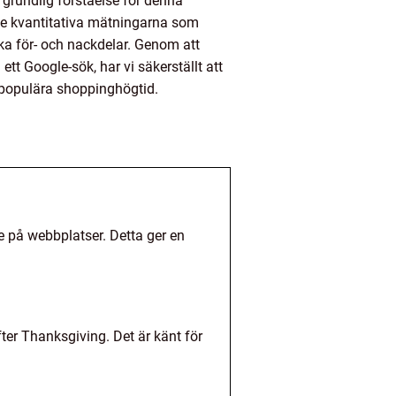
 grundlig förståelse för denna
 de kvantitativa mätningarna som
ka för- och nackdelar. Genom att
tt Google-sök, har vi säkerställt att
 populära shoppinghögtid.
e på webbplatser. Detta ger en
er Thanksgiving. Det är känt för