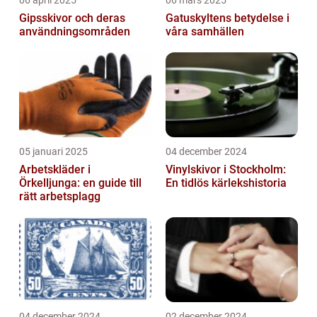
06 april 2025
06 mars 2025
Gipsskivor och deras
Gatuskyltens betydelse i
användningsområden
våra samhällen
05 januari 2025
04 december 2024
Arbetskläder i
Vinylskivor i Stockholm:
Örkelljunga: en guide till
En tidlös kärlekshistoria
rätt arbetsplagg
04 december 2024
02 december 2024