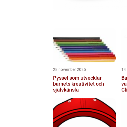
28 november 2025
14
Pyssel som utvecklar
Ba
barnets kreativitet och
va
självkänsla
Cl