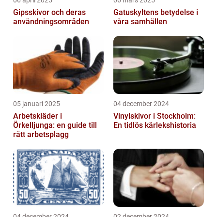
06 april 2025
06 mars 2025
Gipsskivor och deras
Gatuskyltens betydelse i
användningsområden
våra samhällen
05 januari 2025
04 december 2024
Arbetskläder i
Vinylskivor i Stockholm:
Örkelljunga: en guide till
En tidlös kärlekshistoria
rätt arbetsplagg
04 december 2024
02 december 2024