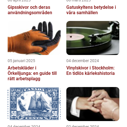
06 april 2025
06 mars 2025
Gipsskivor och deras
Gatuskyltens betydelse i
användningsområden
våra samhällen
05 januari 2025
04 december 2024
Arbetskläder i
Vinylskivor i Stockholm:
Örkelljunga: en guide till
En tidlös kärlekshistoria
rätt arbetsplagg
04 december 2024
02 december 2024