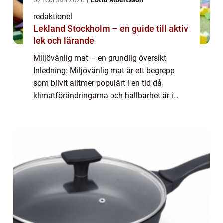
07 februari 2026
Lotta Albertsson
redaktionel
Lekland Stockholm – en guide till aktiv
lek och lärande
Miljövänlig mat – en grundlig översikt
Inledning: Miljövänlig mat är ett begrepp
som blivit alltmer populärt i en tid då
klimatförändringarna och hållbarhet är i
fokus. Det handlar om att göra matval som
minimerar påverkan på miljön och främjar...