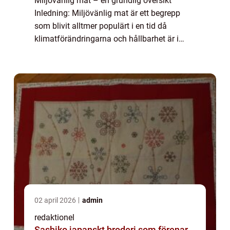
Miljövänlig mat – en grundlig översikt
Inledning: Miljövänlig mat är ett begrepp
som blivit alltmer populärt i en tid då
klimatförändringarna och hållbarhet är i
fokus. Det handlar om att göra matval som
minimerar påverkan på miljön och främjar...
02 april 2026
admin
redaktionel
Sashiko japanskt broderi som förenar