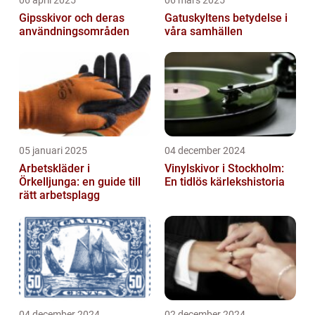
06 april 2025
06 mars 2025
Gipsskivor och deras
Gatuskyltens betydelse i
användningsområden
våra samhällen
05 januari 2025
04 december 2024
Arbetskläder i
Vinylskivor i Stockholm:
Örkelljunga: en guide till
En tidlös kärlekshistoria
rätt arbetsplagg
04 december 2024
02 december 2024