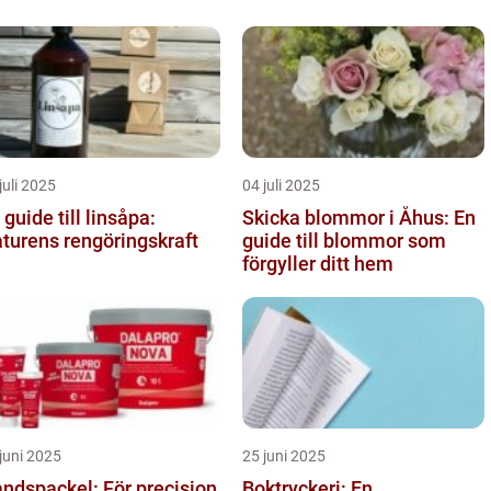
juli 2025
04 juli 2025
 guide till linsåpa:
Skicka blommor i Åhus: En
turens rengöringskraft
guide till blommor som
förgyller ditt hem
juni 2025
25 juni 2025
ndspackel: För precision
Boktryckeri: En