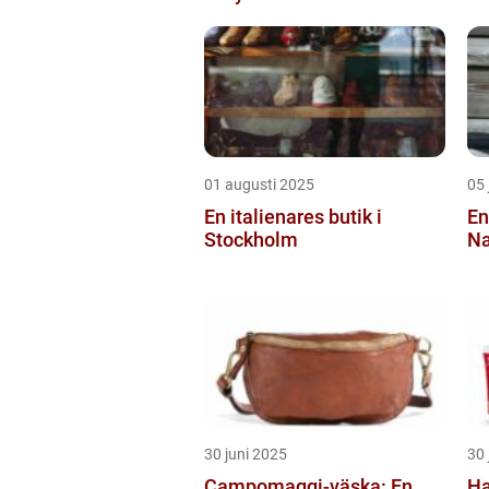
01 augusti 2025
05 
En italienares butik i
En
Stockholm
Na
30 juni 2025
30 
Campomaggi-väska: En
Ha