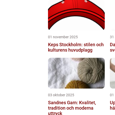
01 november 2025
31
Keps Stockholm: stilen och
Da
kulturens huvudplagg
sv
03 oktober 2025
01
Sandnes Garn: Kvalitet,
Up
tradition och moderna
hä
uttryck