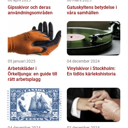
06 april 2025
06 mars 2025
Gipsskivor och deras
Gatuskyltens betydelse i
användningsområden
våra samhällen
05 januari 2025
04 december 2024
Arbetskläder i
Vinylskivor i Stockholm:
Örkelljunga: en guide till
En tidlös kärlekshistoria
rätt arbetsplagg
04 december 2024
02 december 2024