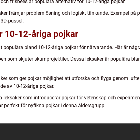
och frisbees är populära alternativ för 10-12-åriga pojkar.
saker främjar problemlösning och logiskt tänkande. Exempel på 
 3D-pussel.
r 10-12-åriga pojkar
ilt populära bland 10-12-åriga pojkar för närvarande. Här är någ
en som skjuter skumprojektiler. Dessa leksaker är populära bland
aker som ger pojkar möjlighet att utforska och flyga genom luft
de av 10-12-åriga pojkar.
rika leksaker som introducerar pojkar för vetenskap och experime
 perfekt för nyfikna pojkar i denna åldersgrupp.