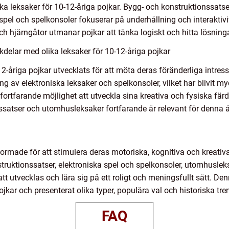
lika leksaker för 10-12-åriga pojkar. Bygg- och konstruktionssats
pel och spelkonsoler fokuserar på underhållning och interaktivi
h hjärngåtor utmanar pojkar att tänka logiskt och hitta lösninga
delar med olika leksaker för 10-12-åriga pojkar
2-åriga pojkar utvecklats för att möta deras föränderliga intres
ing av elektroniska leksaker och spelkonsoler, vilket har blivit m
rtfarande möjlighet att utveckla sina kreativa och fysiska färdigh
satser och utomhusleksaker fortfarande är relevant för denna 
formade för att stimulera deras motoriska, kognitiva och kreativ
truktionssatser, elektroniska spel och spelkonsoler, utomhusle
tt utvecklas och lära sig på ett roligt och meningsfullt sätt. Den
pojkar och presenterat olika typer, populära val och historiska tr
FAQ