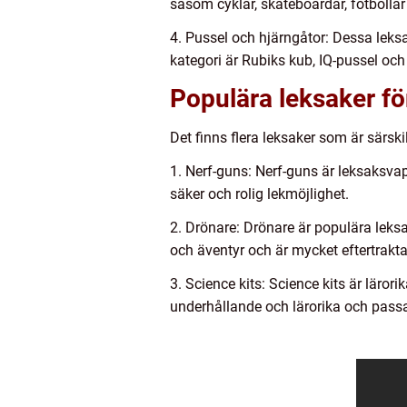
såsom cyklar, skateboardar, fotbollar 
4. Pussel och hjärngåtor: Dessa lek
kategori är Rubiks kub, IQ-pussel och
Populära leksaker fö
Det finns flera leksaker som är särsk
1. Nerf-guns: Nerf-guns är leksaksvap
säker och rolig lekmöjlighet.
2. Drönare: Drönare är populära leks
och äventyr och är mycket eftertrakta
3. Science kits: Science kits är läro
underhållande och lärorika och passar