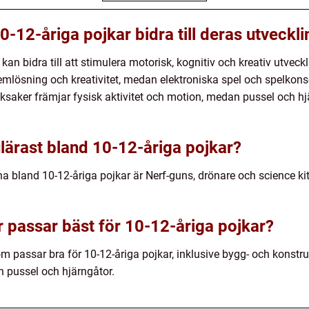
0-12-åriga pojkar bidra till deras utveckl
n bidra till att stimulera motorisk, kognitiv och kreativ utveck
mlösning och kreativitet, medan elektroniska spel och spelkonsol
saker främjar fysisk aktivitet och motion, medan pussel och hj
ulärast bland 10-12-åriga pojkar?
a bland 10-12-åriga pojkar är Nerf-guns, drönare och science ki
r passar bäst för 10-12-åriga pojkar?
som passar bra för 10-12-åriga pojkar, inklusive bygg- och konstru
 pussel och hjärngåtor.