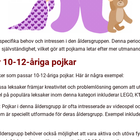
s specifika behov och intressen i den åldersgruppen. Denna perio
självständighet, vilket gör att pojkarna letar efter mer utmanan
r 10-12-åriga pojkar
ker som passar 10-12-åriga pojkar. Här är några exempel:
ssa leksaker främjar kreativitet och problemlösning genom att
el på populära leksaker inom denna kategori inkluderar LEGO, 
 Pojkar i denna åldersgrupp är ofta intresserade av videospel och
om är speciellt utformade för deras åldersgrupp. Exempel inklud
ldersgrupp behöver också möjlighet att vara aktiva och utöva fy