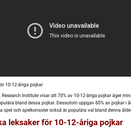
ör 10-12-åriga pojkar
Research Institute visar att 70% av 10-12-åriga pojkar äger mins
pulära bland dessa pojkar. Dessutom uppgav 60% av pojkar i ål
iska spel och spelkonsoler också är populära val bland denna åld
ka leksaker för 10-12-åriga pojkar