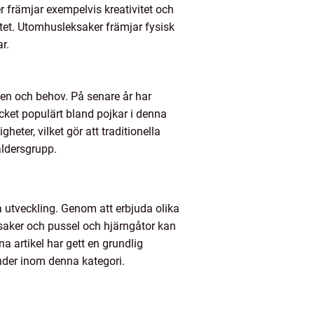
er främjar exempelvis kreativitet och
tet. Utomhusleksaker främjar fysisk
r.
sen och behov. På senare år har
ycket populärt bland pojkar i denna
eter, vilket gör att traditionella
åldersgrupp.
a utveckling. Genom att erbjuda olika
ksaker och pussel och hjärngåtor kan
na artikel har gett en grundlig
ender inom denna kategori.