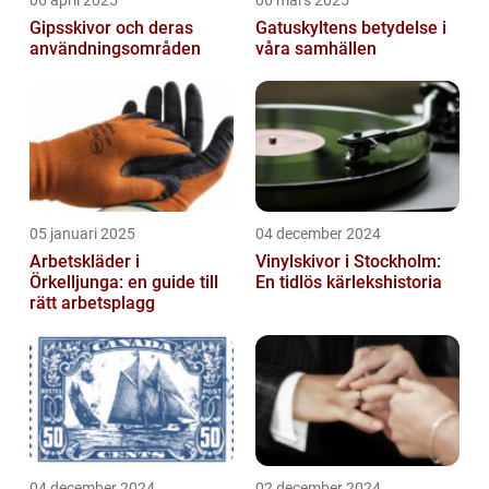
06 april 2025
06 mars 2025
Gipsskivor och deras
Gatuskyltens betydelse i
användningsområden
våra samhällen
05 januari 2025
04 december 2024
Arbetskläder i
Vinylskivor i Stockholm:
Örkelljunga: en guide till
En tidlös kärlekshistoria
rätt arbetsplagg
04 december 2024
02 december 2024