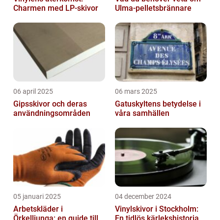
Charmen med LP-skivor
Ulma-pelletsbrännare
06 april 2025
06 mars 2025
Gipsskivor och deras
Gatuskyltens betydelse i
användningsområden
våra samhällen
05 januari 2025
04 december 2024
Arbetskläder i
Vinylskivor i Stockholm:
Örkelljunga: en guide till
En tidlös kärlekshistoria