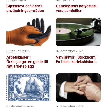
06 april 2025
06 mars 2025
Gipsskivor och deras
Gatuskyltens betydelse i
användningsområden
våra samhällen
05 januari 2025
04 december 2024
Arbetskläder i
Vinylskivor i Stockholm:
Örkelljunga: en guide till
En tidlös kärlekshistoria
rätt arbetsplagg
04 december 2024
02 december 2024