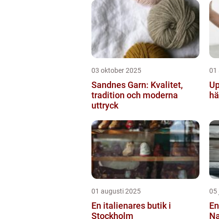
03 oktober 2025
01
Sandnes Garn: Kvalitet,
Up
tradition och moderna
hä
uttryck
01 augusti 2025
05 
En italienares butik i
En
Stockholm
Na