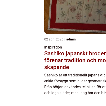
02 april 2026
admin
inspiration
Sashiko japanskt broderi som
förenar tradition och m
skapande
Sashiko är ett traditionellt japanskt 
enkla förstygn som bildar geometris
Från början användes tekniken för at
och laga kläder, men idag har den bli
uppskattad uttrycksform inom både
quiltning och texti...