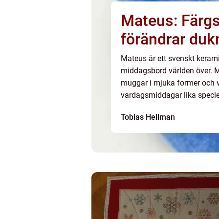
Mateus: Färg
förändrar duk
Mateus är ett svenskt kerami
middagsbord världen över. Me
muggar i mjuka former och v
vardagsmiddagar lika speciel
samarbeten med noga utvalda
Tobias Hellman