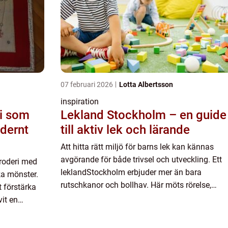
07 februari 2026
Lotta Albertsson
inspiration
Lekland Stockholm – en guide
odernt
till aktiv lek och lärande
Att hitta rätt miljö för barns lek kan kännas
avgörande för både trivsel och utveckling. Ett
broderi med
leklandStockholm erbjuder mer än bara
ka mönster.
rutschkanor och bollhav. Här möts rörelse,
t förstärka
fantasi och pedagogi...
vit en
 sömnad,