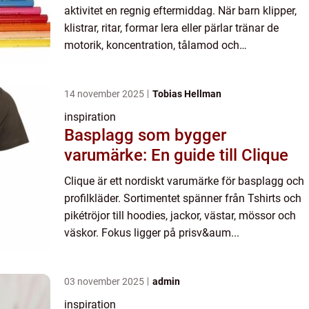
aktivitet en regnig eftermiddag. När barn klipper,
klistrar, ritar, formar lera eller pärlar tränar de
motorik, koncentration, tålamod och
problemlösning. Samtidigt växer fantasin och
känslan av att...
14 november 2025
Tobias Hellman
inspiration
Basplagg som bygger
varumärke: En guide till Clique
Clique är ett nordiskt varumärke för basplagg och
profilkläder. Sortimentet spänner från Tshirts och
pikétröjor till hoodies, jackor, västar, mössor och
väskor. Fokus ligger på prisv&aum...
03 november 2025
admin
inspiration