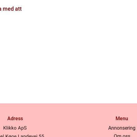
a med att
Adress
Menu
Annonsering
Om oss